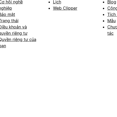
Cơ hội nghề
Lịch
Blog
nghiệp
Web Clipper
Cộn
Bảo mật
Tích
Trạng thái
Mẫu
Điều khoản và
Chươ
quyền riêng tư
tác
Quyền riêng tư của
bạn