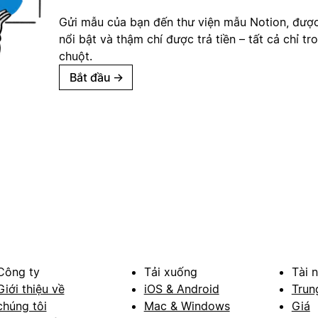
Gửi mẫu của bạn đến thư viện mẫu Notion, đượ
nổi bật và thậm chí được trả tiền – tất cả chỉ tr
chuột.
Bắt đầu
→
Công ty
Tải xuống
Tài 
Giới thiệu về
iOS & Android
Trun
chúng tôi
Mac & Windows
Giá