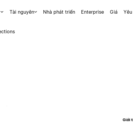
p
Tài nguyên
Nhà phát triển
Enterprise
Giá
Yêu
ctions
Giới 