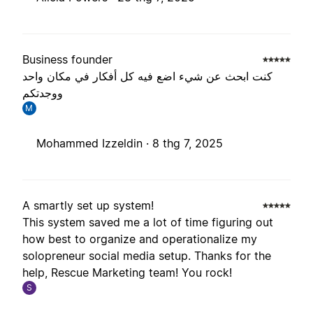
Business founder
كنت ابحث عن شيء اضع فيه كل أفكار في مكان واحد
ووجدتكم
M
Mohammed Izzeldin ·
8 thg 7, 2025
A smartly set up system!
This system saved me a lot of time figuring out
how best to organize and operationalize my
solopreneur social media setup. Thanks for the
help, Rescue Marketing team! You rock!
S