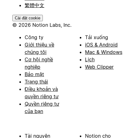
繁體中文
Cài đặt cookie
© 2026 Notion Labs, Inc.
Công ty
Tải xuống
Giới thiệu về
iOS & Android
chúng tôi
Mac & Windows
Cơ hội nghề
Lịch
nghiệp
Web Clipper
Bảo mật
Trạng thái
Điều khoản và
quyền riêng tư
Quyền riêng tư
của bạn
Tài nguyên
Notion cho