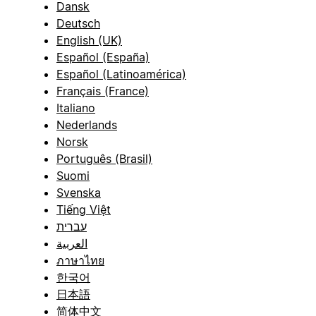
Dansk
Deutsch
English (UK)
Español (España)
Español (Latinoamérica)
Français (France)
Italiano
Nederlands
Norsk
Português (Brasil)
Suomi
Svenska
Tiếng Việt
עברית
العربية
ภาษาไทย
한국어
日本語
简体中文