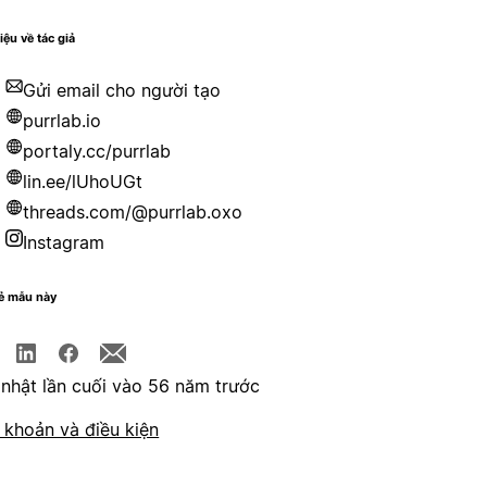
iệu về tác giả
Gửi email cho người tạo
purrlab.io
portaly.cc/purrlab
lin.ee/lUhoUGt
threads.com/@purrlab.oxo
Instagram
sẻ mẫu này
nhật lần cuối vào 56 năm trước
 khoản và điều kiện