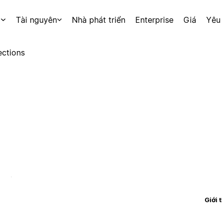
p
Tài nguyên
Nhà phát triển
Enterprise
Giá
Yêu
ctions
Giới 