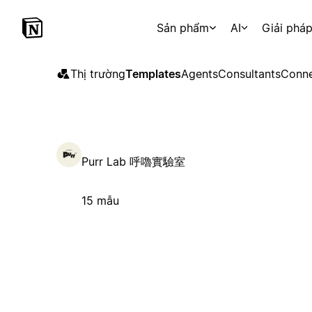
Sản phẩm
AI
Giải phá
Thị trường
Templates
Agents
Consultants
Conne
Purr Lab 呼嚕實驗室
15 mẫu