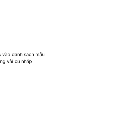
c vào danh sách mẫu
ong vài cú nhấp