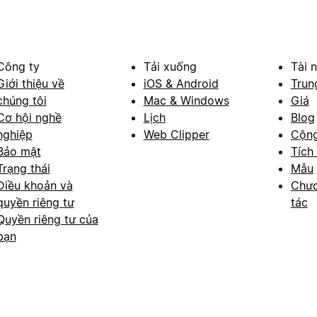
Công ty
Tải xuống
Tài 
Giới thiệu về
iOS & Android
Trun
chúng tôi
Mac & Windows
Giá
Cơ hội nghề
Lịch
Blog
nghiệp
Web Clipper
Cộn
Bảo mật
Tích
Trạng thái
Mẫu
Điều khoản và
Chươ
quyền riêng tư
tác
Quyền riêng tư của
bạn