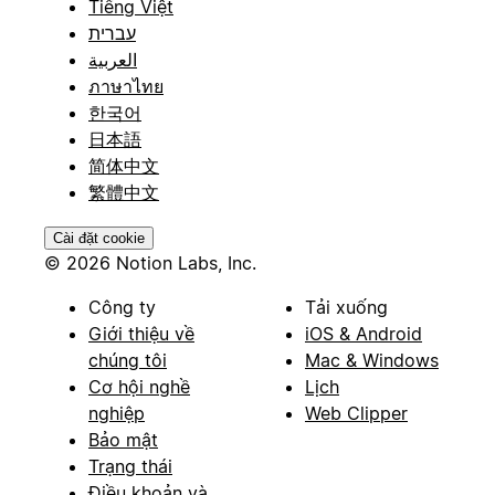
Tiếng Việt
עברית
العربية
ภาษาไทย
한국어
日本語
简体中文
繁體中文
Cài đặt cookie
© 2026 Notion Labs, Inc.
Công ty
Tải xuống
Giới thiệu về
iOS & Android
chúng tôi
Mac & Windows
Cơ hội nghề
Lịch
nghiệp
Web Clipper
Bảo mật
Trạng thái
Điều khoản và