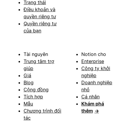
Trạng thái
Điều khoản và
quyền riêng tư
Quyền riêng tư
của bạn
Tài nguyên
Notion cho
Trung tâm trợ
Enterprise
giúp
Công ty khởi
Giá
nghiệp
Blog
Doanh nghiệp
Cộng đồng
nhỏ
Tích hợp
Cá nhân
Mẫu
Khám phá
Chương trình đối
thêm
→
tác