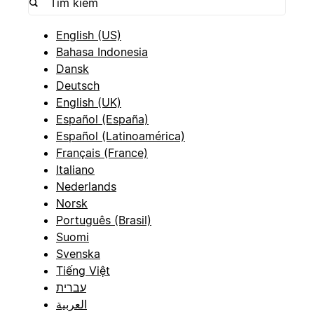
English (US)
Bahasa Indonesia
Dansk
Deutsch
English (UK)
Español (España)
Español (Latinoamérica)
Français (France)
Italiano
Nederlands
Norsk
Português (Brasil)
Suomi
Svenska
Tiếng Việt
עברית
العربية