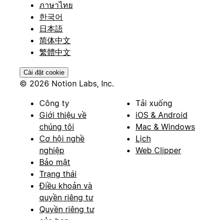
ภาษาไทย
한국어
日本語
简体中文
繁體中文
Cài đặt cookie
© 2026 Notion Labs, Inc.
Công ty
Tải xuống
Giới thiệu về
iOS & Android
chúng tôi
Mac & Windows
Cơ hội nghề
Lịch
nghiệp
Web Clipper
Bảo mật
Trạng thái
Điều khoản và
quyền riêng tư
Quyền riêng tư