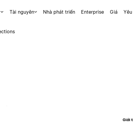
p
Tài nguyên
Nhà phát triển
Enterprise
Giá
Yêu
ctions
Giới 