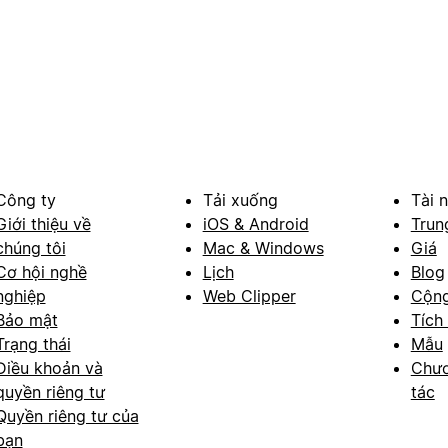
Công ty
Tải xuống
Tài 
Giới thiệu về
iOS & Android
Trun
chúng tôi
Mac & Windows
Giá
Cơ hội nghề
Lịch
Blog
nghiệp
Web Clipper
Cộn
Bảo mật
Tích
Trạng thái
Mẫu
Điều khoản và
Chươ
quyền riêng tư
tác
Quyền riêng tư của
bạn