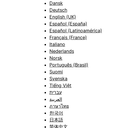
Dansk
Deutsch
English (UK)
Español (España)
Español (Latinoamérica)
Français (France)
Italiano
Nederlands
Norsk
Português (Brasil)
Suomi
Svenska
Tiếng Việt
עברית
العربية
ภาษาไทย
한국어
日本語
简体中文