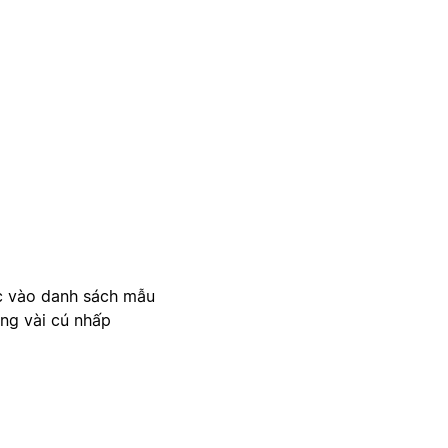
c vào danh sách mẫu
ong vài cú nhấp