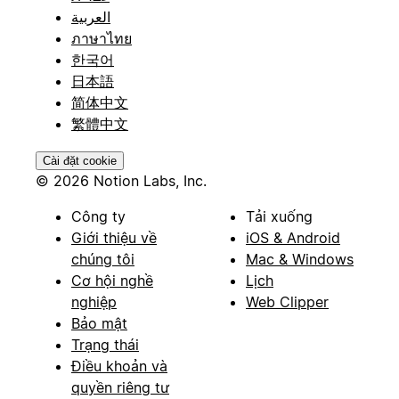
العربية
ภาษาไทย
한국어
日本語
简体中文
繁體中文
Cài đặt cookie
© 2026 Notion Labs, Inc.
Công ty
Tải xuống
Giới thiệu về
iOS & Android
chúng tôi
Mac & Windows
Cơ hội nghề
Lịch
nghiệp
Web Clipper
Bảo mật
Trạng thái
Điều khoản và
quyền riêng tư