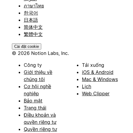
ภาษาไทย
한국어
日本語
简体中文
繁體中文
Cài đặt cookie
© 2026 Notion Labs, Inc.
Công ty
Tải xuống
Giới thiệu về
iOS & Android
chúng tôi
Mac & Windows
Cơ hội nghề
Lịch
nghiệp
Web Clipper
Bảo mật
Trạng thái
Điều khoản và
quyền riêng tư
Quyền riêng tư