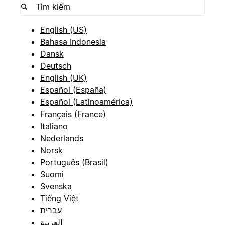
English (US)
Bahasa Indonesia
Dansk
Deutsch
English (UK)
Español (España)
Español (Latinoamérica)
Français (France)
Italiano
Nederlands
Norsk
Português (Brasil)
Suomi
Svenska
Tiếng Việt
עברית
العربية