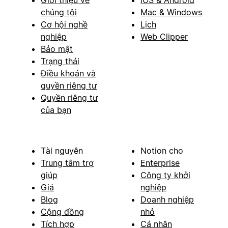
Giới thiệu về
iOS & Android
chúng tôi
Mac & Windows
Cơ hội nghề
Lịch
nghiệp
Web Clipper
Bảo mật
Trạng thái
Điều khoản và
quyền riêng tư
Quyền riêng tư
của bạn
Tài nguyên
Notion cho
Trung tâm trợ
Enterprise
giúp
Công ty khởi
Giá
nghiệp
Blog
Doanh nghiệp
Cộng đồng
nhỏ
Tích hợp
Cá nhân