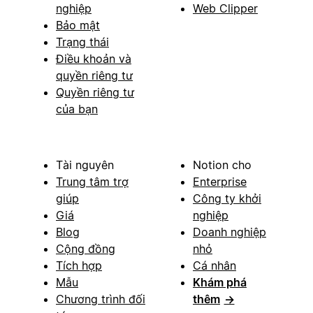
nghiệp
Web Clipper
Bảo mật
Trạng thái
Điều khoản và
quyền riêng tư
Quyền riêng tư
của bạn
Tài nguyên
Notion cho
Trung tâm trợ
Enterprise
giúp
Công ty khởi
Giá
nghiệp
Blog
Doanh nghiệp
Cộng đồng
nhỏ
Tích hợp
Cá nhân
Mẫu
Khám phá
Chương trình đối
thêm
→