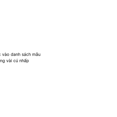
c vào danh sách mẫu
ong vài cú nhấp