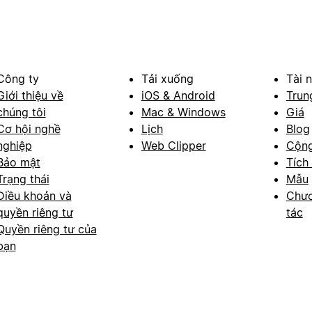
Công ty
Tải xuống
Tài 
Giới thiệu về
iOS & Android
Trun
chúng tôi
Mac & Windows
Giá
Cơ hội nghề
Lịch
Blog
nghiệp
Web Clipper
Cộn
Bảo mật
Tích
Trạng thái
Mẫu
Điều khoản và
Chươ
quyền riêng tư
tác
Quyền riêng tư của
bạn