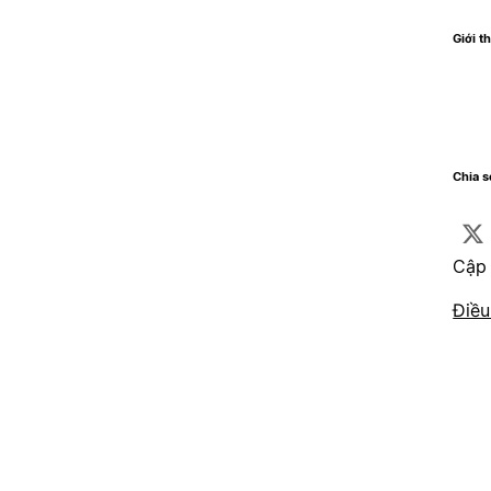
Giới th
Chia 
Cập 
Điều