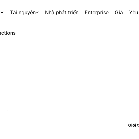
p
Tài nguyên
Nhà phát triển
Enterprise
Giá
Yêu
ctions
Giới 