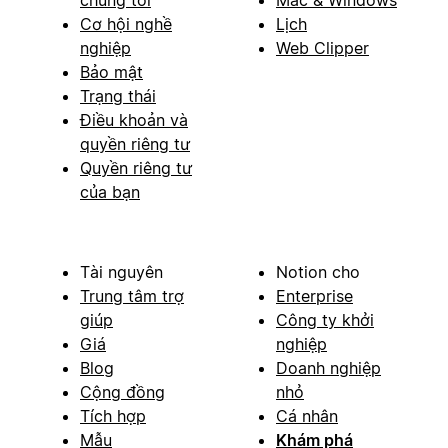
Cơ hội nghề
Lịch
nghiệp
Web Clipper
Bảo mật
Trạng thái
Điều khoản và
quyền riêng tư
Quyền riêng tư
của bạn
Tài nguyên
Notion cho
Trung tâm trợ
Enterprise
giúp
Công ty khởi
Giá
nghiệp
Blog
Doanh nghiệp
Cộng đồng
nhỏ
Tích hợp
Cá nhân
Mẫu
Khám phá