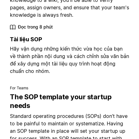
knowledge to a wiki, you'll be able to verify
pages, assign owners, and ensure that your team's
knowledge is always fresh.
Đọc trong 8 phút
Tài liệu SOP
Hãy vận dụng những kiến thức vừa học của bạn
về thành phần nội dung và cách chỉnh sửa văn bản
để xây dựng một tài liệu quy trình hoạt động
chuẩn cho nhóm.
For Teams
The SOP template your startup
needs
Standard operating procedures (SOPs) don’t have
to be painful to maintain or systematize. Having
an SOP template in place will set your startup up
for success. With an SOP template to start with,