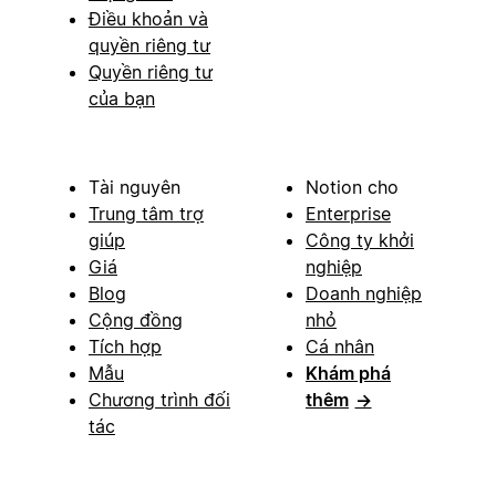
Điều khoản và
quyền riêng tư
Quyền riêng tư
của bạn
Tài nguyên
Notion cho
Trung tâm trợ
Enterprise
giúp
Công ty khởi
Giá
nghiệp
Blog
Doanh nghiệp
Cộng đồng
nhỏ
Tích hợp
Cá nhân
Mẫu
Khám phá
Chương trình đối
thêm
→
tác