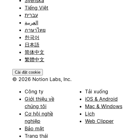
Svenska
Tiếng Việt
עברית
العربية
ภาษาไทย
한국어
日本語
简体中文
繁體中文
Cài đặt cookie
© 2026 Notion Labs, Inc.
Công ty
Tải xuống
Giới thiệu về
iOS & Android
chúng tôi
Mac & Windows
Cơ hội nghề
Lịch
nghiệp
Web Clipper
Bảo mật
Trạng thái