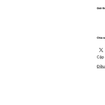
Giới th
Chia 
Cập 
Điều