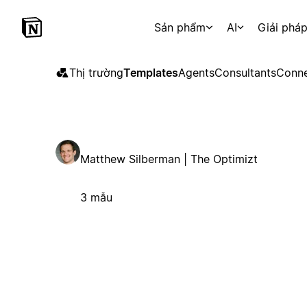
Sản phẩm
AI
Giải phá
Thị trường
Templates
Agents
Consultants
Conne
Matthew Silberman | The Optimizt
3 mẫu