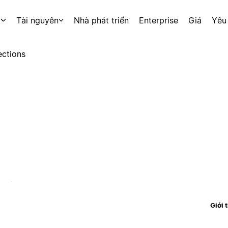
p
Tài nguyên
Nhà phát triển
Enterprise
Giá
Yêu
ctions
Giới 