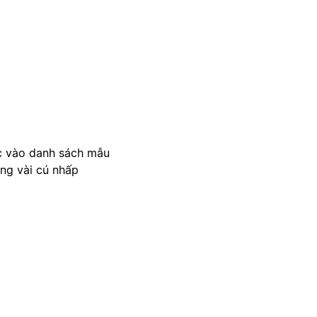
c vào danh sách mẫu
ong vài cú nhấp