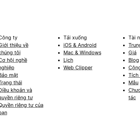
Công ty
Tải xuống
Tài 
Giới thiệu về
iOS & Android
Trun
chúng tôi
Mac & Windows
Giá
Cơ hội nghề
Lịch
Blog
nghiệp
Web Clipper
Cộn
Bảo mật
Tích
Trạng thái
Mẫu
Điều khoản và
Chươ
quyền riêng tư
tác
Quyền riêng tư của
bạn