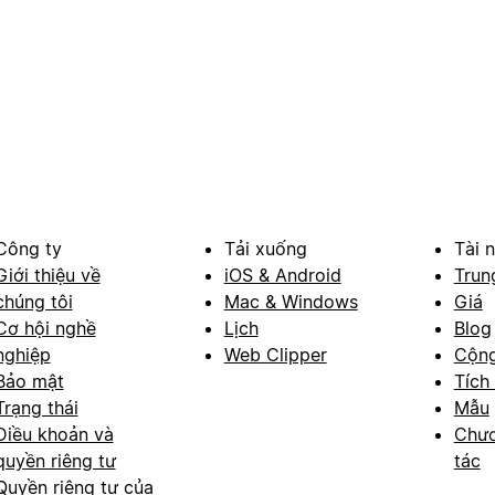
Công ty
Tải xuống
Tài 
Giới thiệu về
iOS & Android
Trun
chúng tôi
Mac & Windows
Giá
Cơ hội nghề
Lịch
Blog
nghiệp
Web Clipper
Cộn
Bảo mật
Tích
Trạng thái
Mẫu
Điều khoản và
Chươ
quyền riêng tư
tác
Quyền riêng tư của