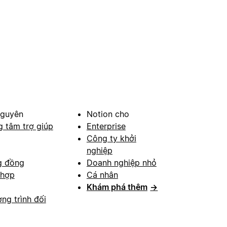
nguyên
Notion cho
g tâm trợ giúp
Enterprise
Công ty khởi
nghiệp
g đồng
Doanh nghiệp nhỏ
 hợp
Cá nhân
Khám phá thêm
→
ng trình đối