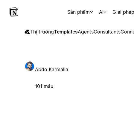
Sản phẩm
AI
Giải phá
Thị trường
Templates
Agents
Consultants
Conne
Abdo Karmalla
101 mẫu