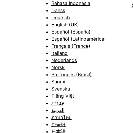
Bahasa Indonesia
Dansk
Deutsch
English (UK)
Español (España)
Español (Latinoamérica)
Français (France)
Italiano
Nederlands
Norsk
Português (Brasil)
Suomi
Svenska
Tiếng Việt
עברית
العربية
ภาษาไทย
한국어
日本語