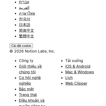
עברית
العربية
ภาษาไทย
한국어
日本語
简体中文
繁體中文
Cài đặt cookie
© 2026 Notion Labs, Inc.
Công ty
Tải xuống
Giới thiệu về
iOS & Android
chúng tôi
Mac & Windows
Cơ hội nghề
Lịch
nghiệp
Web Clipper
Bảo mật
Trạng thái
Điều khoản và