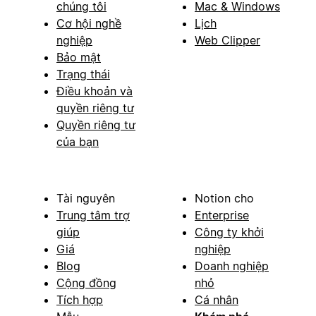
chúng tôi
Mac & Windows
Cơ hội nghề
Lịch
nghiệp
Web Clipper
Bảo mật
Trạng thái
Điều khoản và
quyền riêng tư
Quyền riêng tư
của bạn
Tài nguyên
Notion cho
Trung tâm trợ
Enterprise
giúp
Công ty khởi
Giá
nghiệp
Blog
Doanh nghiệp
Cộng đồng
nhỏ
Tích hợp
Cá nhân