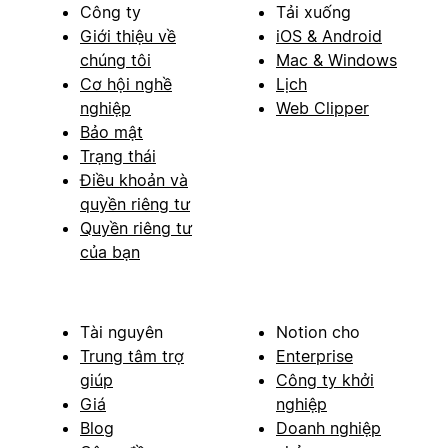
Công ty
Tải xuống
Giới thiệu về
iOS & Android
chúng tôi
Mac & Windows
Cơ hội nghề
Lịch
nghiệp
Web Clipper
Bảo mật
Trạng thái
Điều khoản và
quyền riêng tư
Quyền riêng tư
của bạn
Tài nguyên
Notion cho
Trung tâm trợ
Enterprise
giúp
Công ty khởi
Giá
nghiệp
Blog
Doanh nghiệp