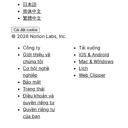
日本語
简体中文
繁體中文
Cài đặt cookie
© 2026 Notion Labs, Inc.
Công ty
Tải xuống
Giới thiệu về
iOS & Android
chúng tôi
Mac & Windows
Cơ hội nghề
Lịch
nghiệp
Web Clipper
Bảo mật
Trạng thái
Điều khoản và
quyền riêng tư
Quyền riêng tư
của bạn