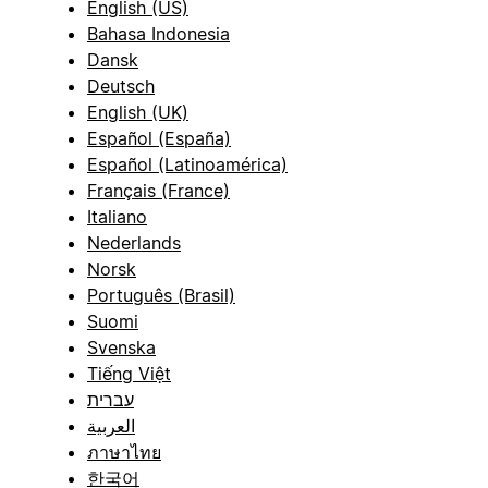
English (US)
Bahasa Indonesia
Dansk
Deutsch
English (UK)
Español (España)
Español (Latinoamérica)
Français (France)
Italiano
Nederlands
Norsk
Português (Brasil)
Suomi
Svenska
Tiếng Việt
עברית
العربية
ภาษาไทย
한국어