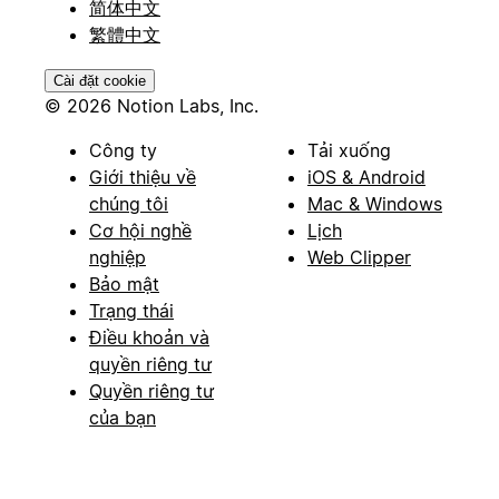
简体中文
繁體中文
Cài đặt cookie
© 2026 Notion Labs, Inc.
Công ty
Tải xuống
Giới thiệu về
iOS & Android
chúng tôi
Mac & Windows
Cơ hội nghề
Lịch
nghiệp
Web Clipper
Bảo mật
Trạng thái
Điều khoản và
quyền riêng tư
Quyền riêng tư
của bạn