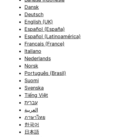
Dansk
Deutsch
English (UK)
Español (España)
Español (Latinoamérica)
Français (France)
Italiano
Nederlands
Norsk
Português (Brasil)
Suomi
Svenska
Tiếng Việt
עברית
العربية
ภาษาไทย
한국어
日本語