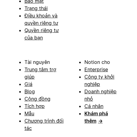
Bảo mật
Trạng thái
Điều khoản và
quyền riêng tư
Quyền riêng tư
của bạn
Tài nguyên
Notion cho
Trung tâm trợ
Enterprise
giúp
Công ty khởi
Giá
nghiệp
Blog
Doanh nghiệp
Cộng đồng
nhỏ
Tích hợp
Cá nhân
Mẫu
Khám phá
Chương trình đối
thêm
→
tác