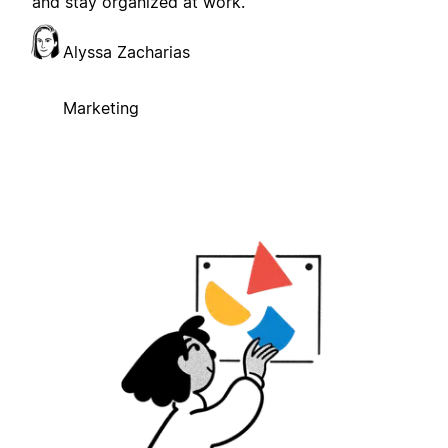
and stay organized at work.
Alyssa Zacharias
Marketing