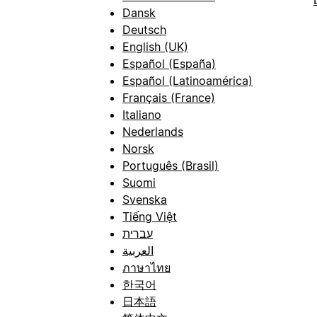
Dansk
Deutsch
English (UK)
Español (España)
Español (Latinoamérica)
Français (France)
Italiano
Nederlands
Norsk
Português (Brasil)
Suomi
Svenska
Tiếng Việt
עברית
العربية
ภาษาไทย
한국어
日本語