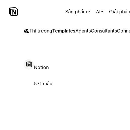
Sản phẩm
AI
Giải phá
Thị trường
Templates
Agents
Consultants
Conne
Notion
571 mẫu