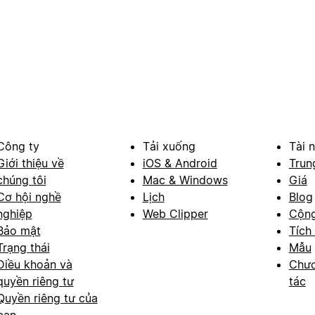
Công ty
Tải xuống
Tài 
Giới thiệu về
iOS & Android
Trun
chúng tôi
Mac & Windows
Giá
Cơ hội nghề
Lịch
Blog
nghiệp
Web Clipper
Cộn
Bảo mật
Tích
Trạng thái
Mẫu
Điều khoản và
Chươ
quyền riêng tư
tác
Quyền riêng tư của
bạn