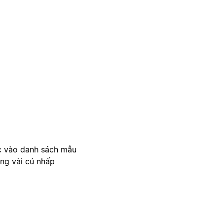
c vào danh sách mẫu
ong vài cú nhấp