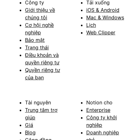
Công ty
Tải xuống
Giới thiệu về
iOS & Android
chúng tôi
Mac & Windows
Cơ hội nghề
Lịch
nghiệp
Web Clipper
Bảo mật
Trạng thái
Điều khoản và
quyền riêng tư
Quyền riêng tư
của bạn
Tài nguyên
Notion cho
Trung tâm trợ
Enterprise
giúp
Công ty khởi
Giá
nghiệp
Blog
Doanh nghiệp
Cộng đồng
nhỏ