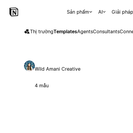
Sản phẩm
AI
Giải phá
Thị trường
Templates
Agents
Consultants
Conne
Wild Amani Creative
4 mẫu