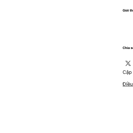
Giới t
Chia 
Cập 
Điều