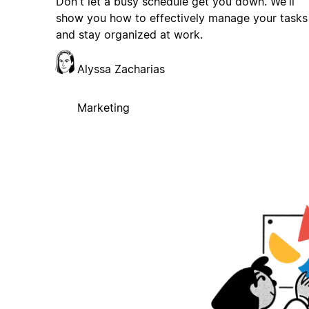
Don't let a busy schedule get you down. We'll
show you how to effectively manage your tasks
and stay organized at work.
Alyssa Zacharias
Marketing