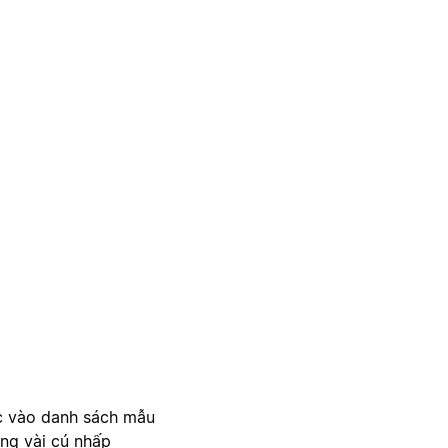
c vào danh sách mẫu
ong vài cú nhấp