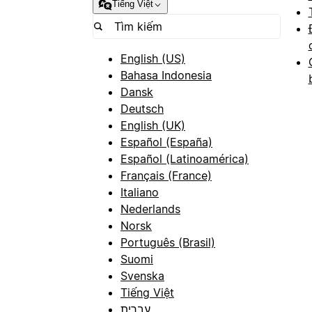
Tiếng Việt
English (US)
Bahasa Indonesia
Dansk
Deutsch
English (UK)
Español (España)
Español (Latinoamérica)
Français (France)
Italiano
Nederlands
Norsk
Português (Brasil)
Suomi
Svenska
Tiếng Việt
עברית