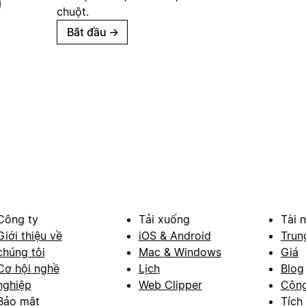
chuột.
Bắt đầu
→
Công ty
Tải xuống
Tài 
Giới thiệu về
iOS & Android
Trun
chúng tôi
Mac & Windows
Giá
Cơ hội nghề
Lịch
Blog
nghiệp
Web Clipper
Cộn
Bảo mật
Tích