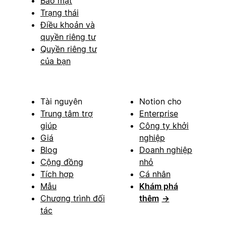
Bảo mật
Trạng thái
Điều khoản và
quyền riêng tư
Quyền riêng tư
của bạn
Tài nguyên
Notion cho
Trung tâm trợ
Enterprise
giúp
Công ty khởi
Giá
nghiệp
Blog
Doanh nghiệp
Cộng đồng
nhỏ
Tích hợp
Cá nhân
Mẫu
Khám phá
Chương trình đối
thêm
→
tác