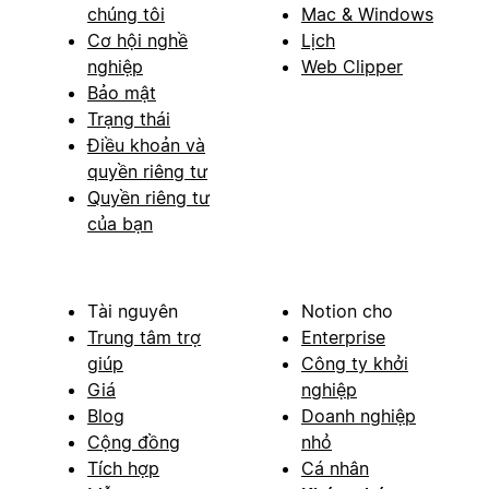
chúng tôi
Mac & Windows
Cơ hội nghề
Lịch
nghiệp
Web Clipper
Bảo mật
Trạng thái
Điều khoản và
quyền riêng tư
Quyền riêng tư
của bạn
Tài nguyên
Notion cho
Trung tâm trợ
Enterprise
giúp
Công ty khởi
Giá
nghiệp
Blog
Doanh nghiệp
Cộng đồng
nhỏ
Tích hợp
Cá nhân