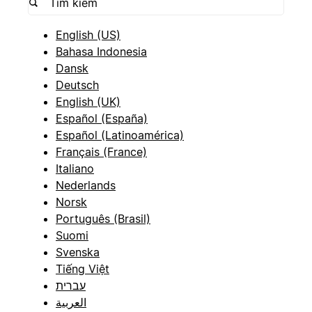
English (US)
Bahasa Indonesia
Dansk
Deutsch
English (UK)
Español (España)
Español (Latinoamérica)
Français (France)
Italiano
Nederlands
Norsk
Português (Brasil)
Suomi
Svenska
Tiếng Việt
עברית
العربية