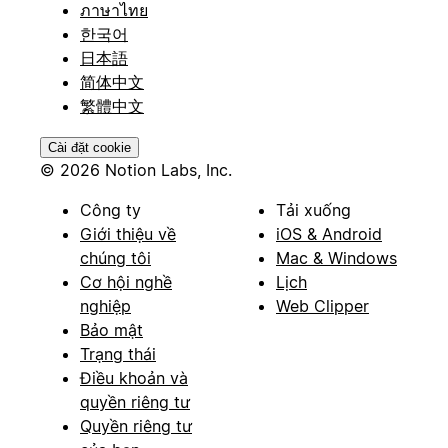
ภาษาไทย
한국어
日本語
简体中文
繁體中文
Cài đặt cookie
© 2026 Notion Labs, Inc.
Công ty
Tải xuống
Giới thiệu về
iOS & Android
chúng tôi
Mac & Windows
Cơ hội nghề
Lịch
nghiệp
Web Clipper
Bảo mật
Trạng thái
Điều khoản và
quyền riêng tư
Quyền riêng tư