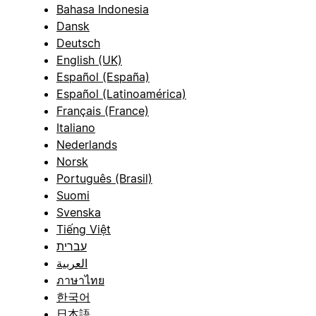
Bahasa Indonesia
Dansk
Deutsch
English (UK)
Español (España)
Español (Latinoamérica)
Français (France)
Italiano
Nederlands
Norsk
Português (Brasil)
Suomi
Svenska
Tiếng Việt
עברית
العربية
ภาษาไทย
한국어
日本語