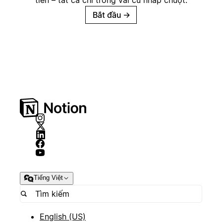
tiền – tất cả chỉ trong vài cú nhấp chuột.
Bắt đầu
→
Tiếng Việt
English (US)