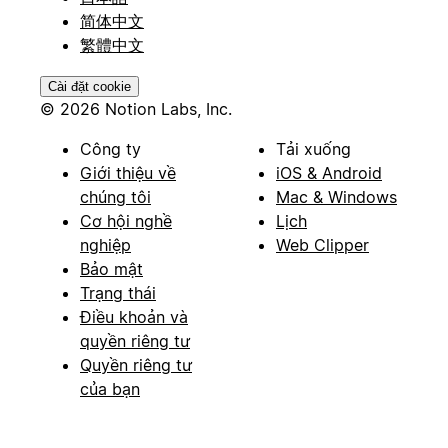
简体中文
繁體中文
Cài đặt cookie
© 2026 Notion Labs, Inc.
Công ty
Tải xuống
Giới thiệu về
iOS & Android
chúng tôi
Mac & Windows
Cơ hội nghề
Lịch
nghiệp
Web Clipper
Bảo mật
Trạng thái
Điều khoản và
quyền riêng tư
Quyền riêng tư
của bạn