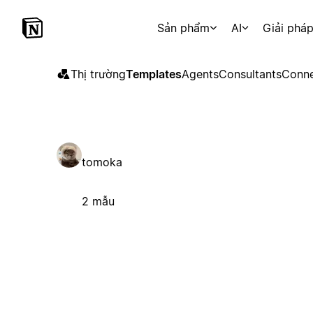
Sản phẩm
AI
Giải phá
Thị trường
Templates
Agents
Consultants
Conne
tomoka
2 mẫu