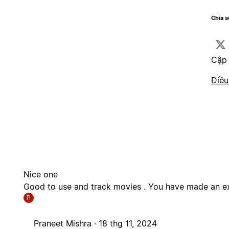
Chia 
Cập 
Điều
Nice one
Good to use and track movies . You have made an ex
P
Praneet Mishra ·
18 thg 11, 2024