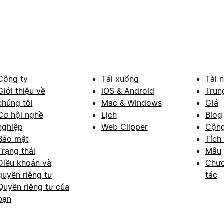
Công ty
Tải xuống
Tài 
Giới thiệu về
iOS & Android
Trun
chúng tôi
Mac & Windows
Giá
Cơ hội nghề
Lịch
Blog
nghiệp
Web Clipper
Cộn
Bảo mật
Tích
Trạng thái
Mẫu
Điều khoản và
Chươ
quyền riêng tư
tác
Quyền riêng tư của
bạn