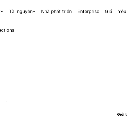
p
Tài nguyên
Nhà phát triển
Enterprise
Giá
Yêu
ctions
Giới 