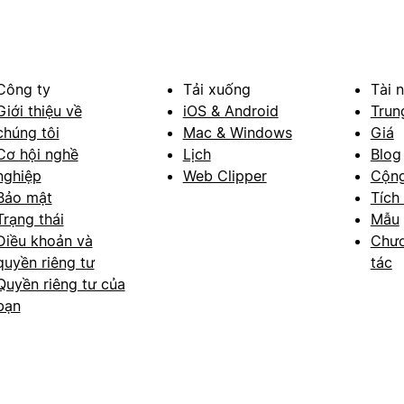
Công ty
Tải xuống
Tài 
Giới thiệu về
iOS & Android
Trun
chúng tôi
Mac & Windows
Giá
Cơ hội nghề
Lịch
Blog
nghiệp
Web Clipper
Cộn
Bảo mật
Tích
Trạng thái
Mẫu
Điều khoản và
Chươ
quyền riêng tư
tác
Quyền riêng tư của
bạn