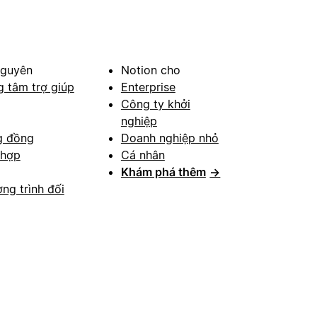
nguyên
Notion cho
g tâm trợ giúp
Enterprise
Công ty khởi
nghiệp
g đồng
Doanh nghiệp nhỏ
 hợp
Cá nhân
Khám phá thêm
→
ng trình đối