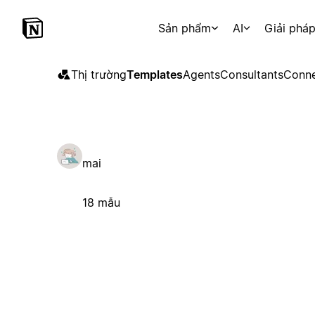
Sản phẩm
AI
Giải phá
Thị trường
Templates
Agents
Consultants
Conne
mai
18 mẫu