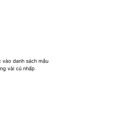
c vào danh sách mẫu
ong vài cú nhấp