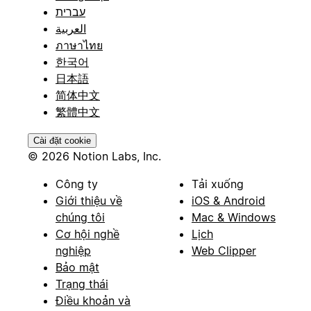
עברית
العربية
ภาษาไทย
한국어
日本語
简体中文
繁體中文
Cài đặt cookie
© 2026 Notion Labs, Inc.
Công ty
Tải xuống
Giới thiệu về
iOS & Android
chúng tôi
Mac & Windows
Cơ hội nghề
Lịch
nghiệp
Web Clipper
Bảo mật
Trạng thái
Điều khoản và