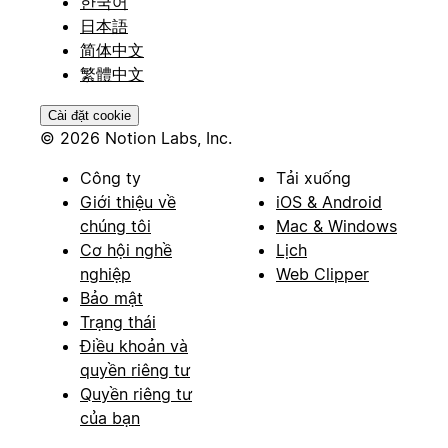
한국어
日本語
简体中文
繁體中文
Cài đặt cookie
© 2026 Notion Labs, Inc.
Công ty
Tải xuống
Giới thiệu về
iOS & Android
chúng tôi
Mac & Windows
Cơ hội nghề
Lịch
nghiệp
Web Clipper
Bảo mật
Trạng thái
Điều khoản và
quyền riêng tư
Quyền riêng tư
của bạn