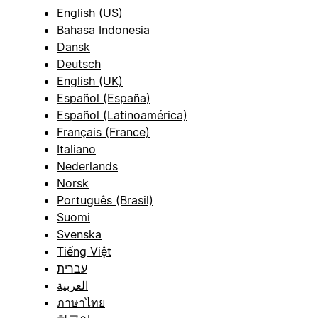
English (US)
Bahasa Indonesia
Dansk
Deutsch
English (UK)
Español (España)
Español (Latinoamérica)
Français (France)
Italiano
Nederlands
Norsk
Português (Brasil)
Suomi
Svenska
Tiếng Việt
עברית
العربية
ภาษาไทย