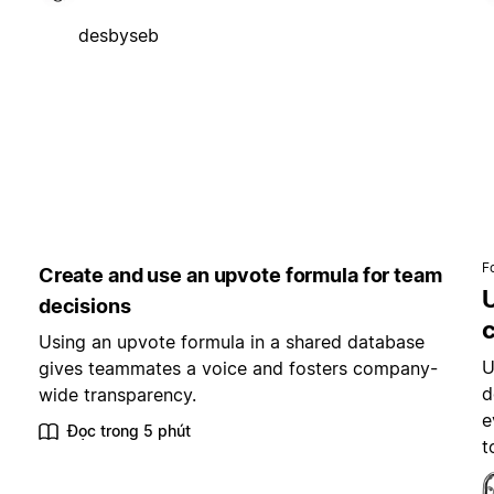
desbyseb
F
Create and use an upvote formula for team
decisions
Using an upvote formula in a shared database
U
gives teammates a voice and fosters company-
d
wide transparency.
e
Đọc trong 5 phút
t