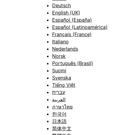
Deutsch
English (UK)
Español (España)
Español (Latinoamérica)
Français (France)
Italiano
Nederlands
Norsk
Português (Brasil)
Suomi
Svenska
Tiếng Việt
עברית
العربية
ภาษาไทย
한국어
日本語
简体中文