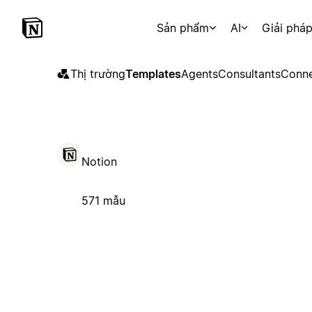
Sản phẩm
AI
Giải phá
Thị trường
Templates
Agents
Consultants
Conne
Notion
571 mẫu