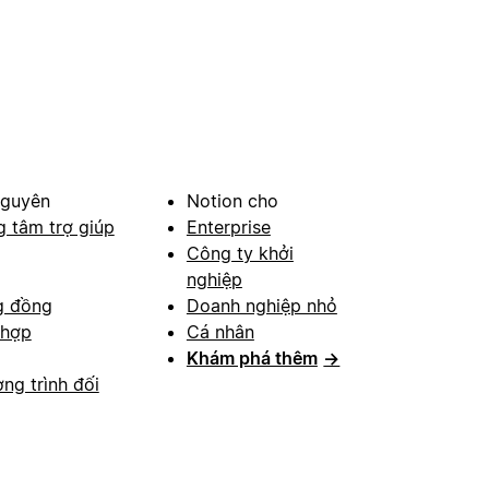
nguyên
Notion cho
g tâm trợ giúp
Enterprise
Công ty khởi
nghiệp
g đồng
Doanh nghiệp nhỏ
 hợp
Cá nhân
Khám phá thêm
→
ng trình đối