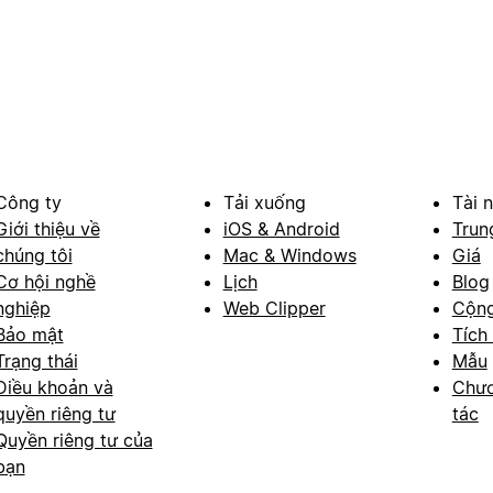
Công ty
Tải xuống
Tài 
Giới thiệu về
iOS & Android
Trun
chúng tôi
Mac & Windows
Giá
Cơ hội nghề
Lịch
Blog
nghiệp
Web Clipper
Cộn
Bảo mật
Tích
Trạng thái
Mẫu
Điều khoản và
Chươ
quyền riêng tư
tác
Quyền riêng tư của
bạn