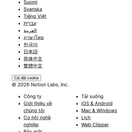
Suomi
Svenska
Tiếng Việt
עברית
العربية
ภาษาไทย
한국어
日本語
简体中文
繁體中文
Cài đặt cookie
© 2026 Notion Labs, Inc.
Công ty
Tải xuống
Giới thiệu về
iOS & Android
chúng tôi
Mac & Windows
Cơ hội nghề
Lịch
nghiệp
Web Clipper
Bảo mật