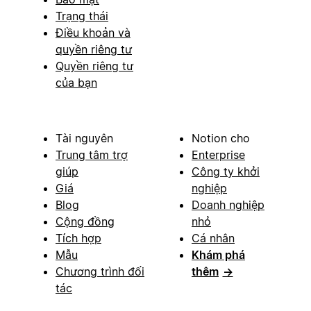
Trạng thái
Điều khoản và
quyền riêng tư
Quyền riêng tư
của bạn
Tài nguyên
Notion cho
Trung tâm trợ
Enterprise
giúp
Công ty khởi
Giá
nghiệp
Blog
Doanh nghiệp
Cộng đồng
nhỏ
Tích hợp
Cá nhân
Mẫu
Khám phá
Chương trình đối
thêm
→
tác