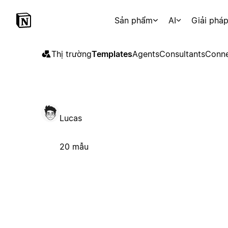
Sản phẩm
AI
Giải phá
Thị trường
Templates
Agents
Consultants
Conne
Lucas
20 mẫu