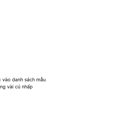
c vào danh sách mẫu
ong vài cú nhấp