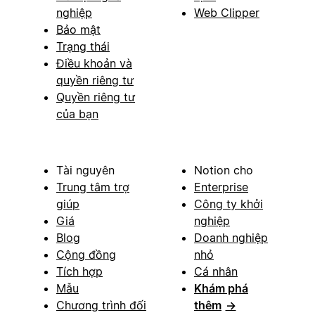
nghiệp
Web Clipper
Bảo mật
Trạng thái
Điều khoản và
quyền riêng tư
Quyền riêng tư
của bạn
Tài nguyên
Notion cho
Trung tâm trợ
Enterprise
giúp
Công ty khởi
Giá
nghiệp
Blog
Doanh nghiệp
Cộng đồng
nhỏ
Tích hợp
Cá nhân
Mẫu
Khám phá
Chương trình đối
thêm
→