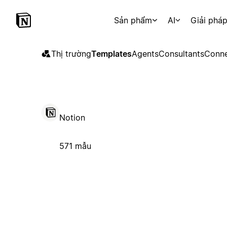
Sản phẩm
AI
Giải phá
Thị trường
Templates
Agents
Consultants
Conne
Notion
571 mẫu