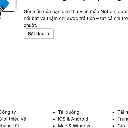
Gửi mẫu của bạn đến thư viện mẫu Notion, đượ
nổi bật và thậm chí được trả tiền – tất cả chỉ tr
chuột.
Bắt đầu
→
Công ty
Tải xuống
Tài 
Giới thiệu về
iOS & Android
Trun
chúng tôi
Mac & Windows
Giá