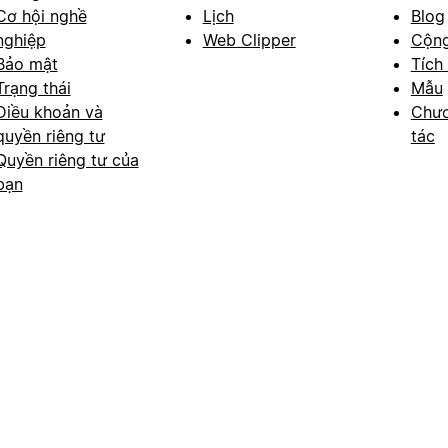
Cơ hội nghề
Lịch
Blog
nghiệp
Web Clipper
Cộn
Bảo mật
Tích
Trạng thái
Mẫu
Điều khoản và
Chươ
quyền riêng tư
tác
Quyền riêng tư của
bạn