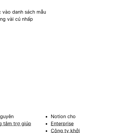
c vào danh sách mẫu
ong vài cú nhấp
nguyên
Notion cho
g tâm trợ giúp
Enterprise
Công ty khởi