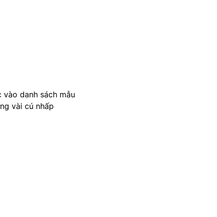
c vào danh sách mẫu
ong vài cú nhấp