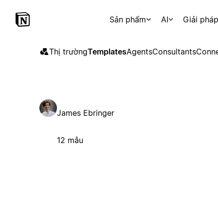
Sản phẩm
AI
Giải phá
Thị trường
Templates
Agents
Consultants
Conne
James Ebringer
12 mẫu