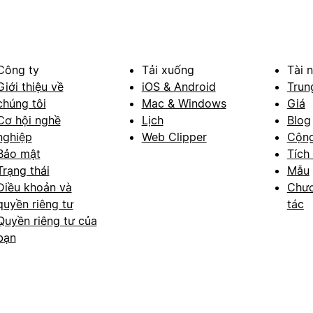
Công ty
Tải xuống
Tài 
Giới thiệu về
iOS & Android
Trun
chúng tôi
Mac & Windows
Giá
Cơ hội nghề
Lịch
Blog
nghiệp
Web Clipper
Cộn
Bảo mật
Tích
Trạng thái
Mẫu
Điều khoản và
Chươ
quyền riêng tư
tác
Quyền riêng tư của
bạn