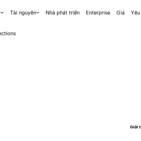
p
Tài nguyên
Nhà phát triển
Enterprise
Giá
Yêu
ctions
Giới 