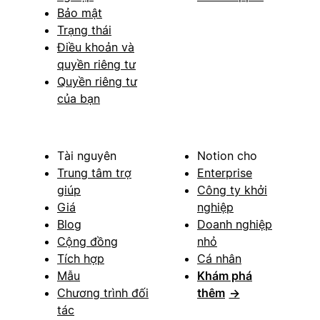
Bảo mật
Trạng thái
Điều khoản và
quyền riêng tư
Quyền riêng tư
của bạn
Tài nguyên
Notion cho
Trung tâm trợ
Enterprise
giúp
Công ty khởi
Giá
nghiệp
Blog
Doanh nghiệp
Cộng đồng
nhỏ
Tích hợp
Cá nhân
Mẫu
Khám phá
Chương trình đối
thêm
→
tác