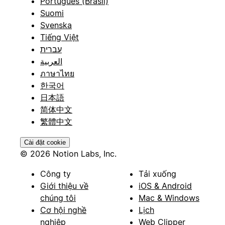
Português (Brasil)
Suomi
Svenska
Tiếng Việt
עברית
العربية
ภาษาไทย
한국어
日本語
简体中文
繁體中文
Cài đặt cookie
© 2026 Notion Labs, Inc.
Công ty
Tải xuống
Giới thiệu về
iOS & Android
chúng tôi
Mac & Windows
Cơ hội nghề
Lịch
nghiệp
Web Clipper