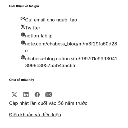
Giới thiệu về tác giả
Gửi email cho người tạo
Twitter
notion-lab.jp
note.com/chabesu_blog/m/m3f29fa60d28
e
chabesu-blog.notion.site/f99701e9993041
3999e395755b4a5c6a
Chia sẻ mẫu này
Cập nhật lần cuối vào 56 năm trước
Điều khoản và điều kiện