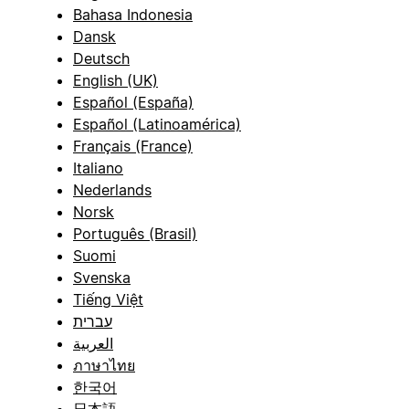
Bahasa Indonesia
Dansk
Deutsch
English (UK)
Español (España)
Español (Latinoamérica)
Français (France)
Italiano
Nederlands
Norsk
Português (Brasil)
Suomi
Svenska
Tiếng Việt
עברית
العربية
ภาษาไทย
한국어