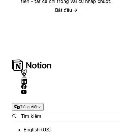
tiền – tất cả chỉ trong vài cú nhấp chuột.
Bắt đầu
→
Tiếng Việt
English (US)