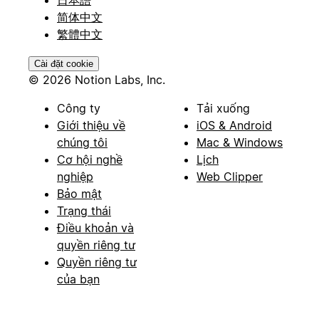
日本語
简体中文
繁體中文
Cài đặt cookie
© 2026 Notion Labs, Inc.
Công ty
Tải xuống
Giới thiệu về
iOS & Android
chúng tôi
Mac & Windows
Cơ hội nghề
Lịch
nghiệp
Web Clipper
Bảo mật
Trạng thái
Điều khoản và
quyền riêng tư
Quyền riêng tư
của bạn