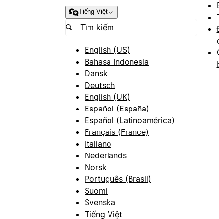
Tiếng Việt
English (US)
Bahasa Indonesia
Dansk
Deutsch
English (UK)
Español (España)
Español (Latinoamérica)
Français (France)
Italiano
Nederlands
Norsk
Português (Brasil)
Suomi
Svenska
Tiếng Việt