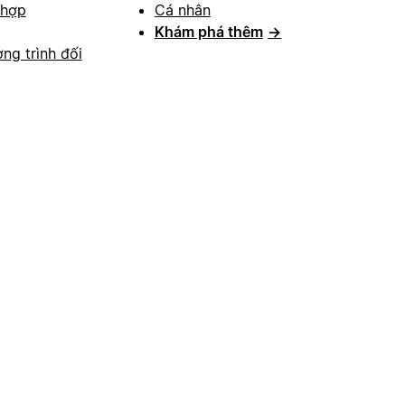
 hợp
Cá nhân
Khám phá thêm
→
ng trình đối