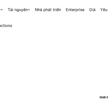
p
Tài nguyên
Nhà phát triển
Enterprise
Giá
Yêu
ctions
Giới 