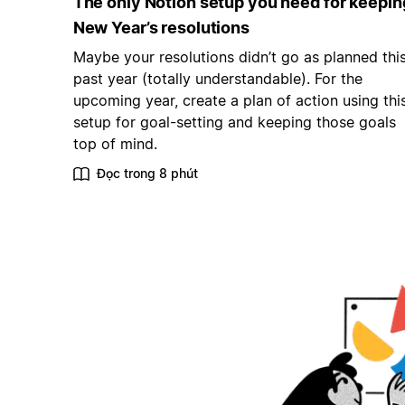
The only Notion setup you need for keepin
New Year’s resolutions
Maybe your resolutions didn’t go as planned thi
past year (totally understandable). For the
upcoming year, create a plan of action using thi
setup for goal-setting and keeping those goals
top of mind.
Đọc trong 8 phút