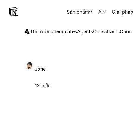
Sản phẩm
AI
Giải phá
Thị trường
Templates
Agents
Consultants
Conne
Johe
12 mẫu