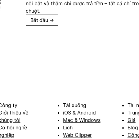
nổi bật và thậm chí được trả tiền – tất cả chỉ tr
chuột.
Bắt đầu
→
Công ty
Tải xuống
Tài 
Giới thiệu về
iOS & Android
Trun
chúng tôi
Mac & Windows
Giá
Cơ hội nghề
Lịch
Blog
nghiệp
Web Clipper
Cộn