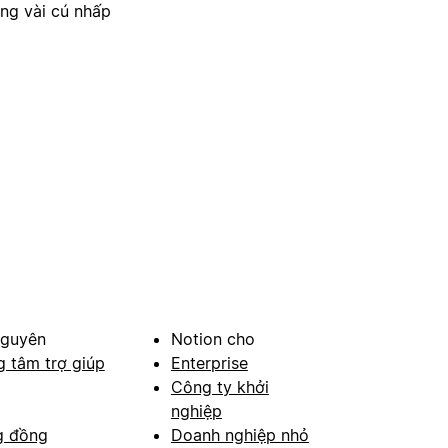
ong vài cú nhấp
nguyên
Notion cho
g tâm trợ giúp
Enterprise
Công ty khởi
nghiệp
g đồng
Doanh nghiệp nhỏ