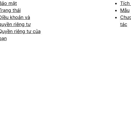
Bảo mật
Tích
Trạng thái
Mẫu
Điều khoản và
Chươ
quyền riêng tư
tác
Quyền riêng tư của
bạn