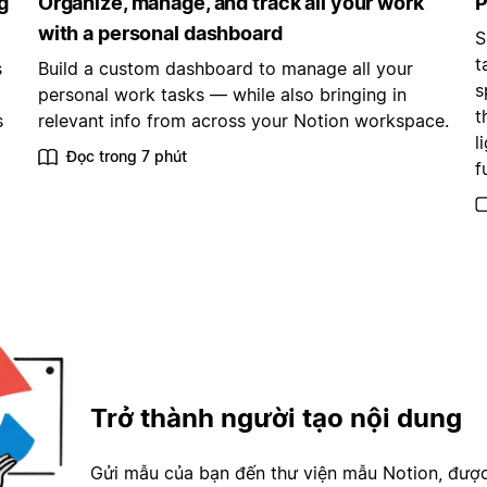
g
Organize, manage, and track all your work
P
with a personal dashboard
S
t
s
Build a custom dashboard to manage all your
s
personal work tasks — while also bringing in
t
s
relevant info from across your Notion workspace.
l
Đọc trong 7 phút
f
Trở thành người tạo nội dung
Gửi mẫu của bạn đến thư viện mẫu Notion, đượ