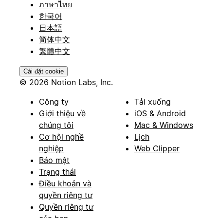
ภาษาไทย
한국어
日本語
简体中文
繁體中文
Cài đặt cookie
© 2026 Notion Labs, Inc.
Công ty
Tải xuống
Giới thiệu về
iOS & Android
chúng tôi
Mac & Windows
Cơ hội nghề
Lịch
nghiệp
Web Clipper
Bảo mật
Trạng thái
Điều khoản và
quyền riêng tư
Quyền riêng tư