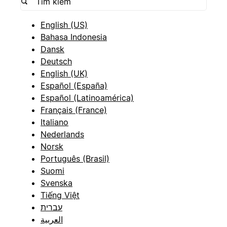
English (US)
Bahasa Indonesia
Dansk
Deutsch
English (UK)
Español (España)
Español (Latinoamérica)
Français (France)
Italiano
Nederlands
Norsk
Português (Brasil)
Suomi
Svenska
Tiếng Việt
עברית
العربية