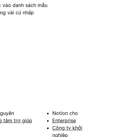
c vào danh sách mẫu
ong vài cú nhấp
nguyên
Notion cho
g tâm trợ giúp
Enterprise
Công ty khởi
nghiệp