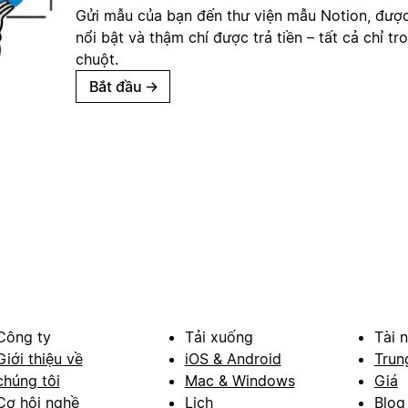
Gửi mẫu của bạn đến thư viện mẫu Notion, đượ
nổi bật và thậm chí được trả tiền – tất cả chỉ tr
chuột.
Bắt đầu
→
Công ty
Tải xuống
Tài 
Giới thiệu về
iOS & Android
Trun
chúng tôi
Mac & Windows
Giá
Cơ hội nghề
Lịch
Blog