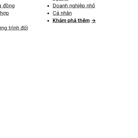
g đồng
Doanh nghiệp nhỏ
 hợp
Cá nhân
Khám phá thêm
→
ng trình đối