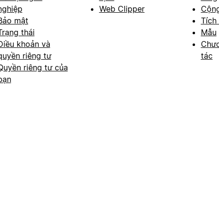
nghiệp
Web Clipper
Cộn
Bảo mật
Tích
Trạng thái
Mẫu
Điều khoản và
Chươ
quyền riêng tư
tác
Quyền riêng tư của
bạn