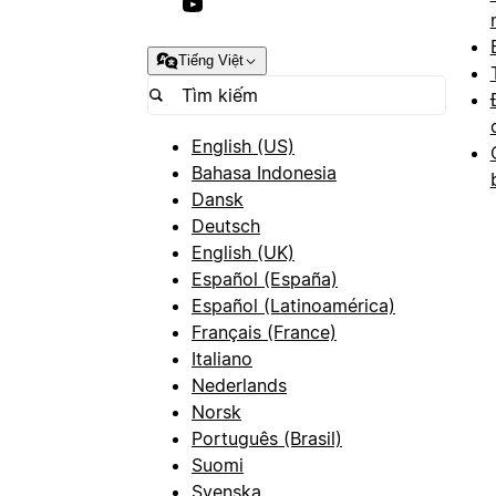
Tiếng Việt
English (US)
Bahasa Indonesia
Dansk
Deutsch
English (UK)
Español (España)
Español (Latinoamérica)
Français (France)
Italiano
Nederlands
Norsk
Português (Brasil)
Suomi
Svenska