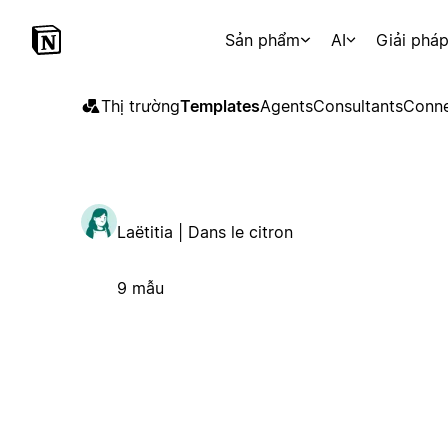
Sản phẩm
AI
Giải phá
Thị trường
Templates
Agents
Consultants
Conne
Laëtitia | Dans le citron
9 mẫu