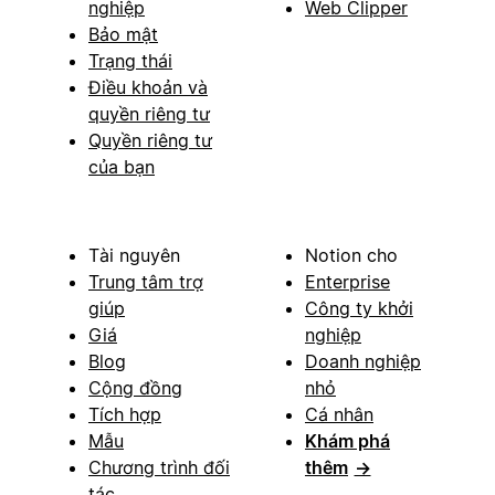
nghiệp
Web Clipper
Bảo mật
Trạng thái
Điều khoản và
quyền riêng tư
Quyền riêng tư
của bạn
Tài nguyên
Notion cho
Trung tâm trợ
Enterprise
giúp
Công ty khởi
Giá
nghiệp
Blog
Doanh nghiệp
Cộng đồng
nhỏ
Tích hợp
Cá nhân
Mẫu
Khám phá
Chương trình đối
thêm
→
tác