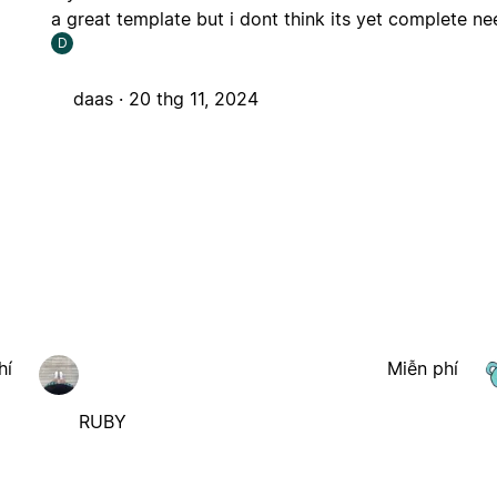
a great template but i dont think its yet complete ne
D
daas ·
20 thg 11, 2024
hí
Miễn phí
RUBY