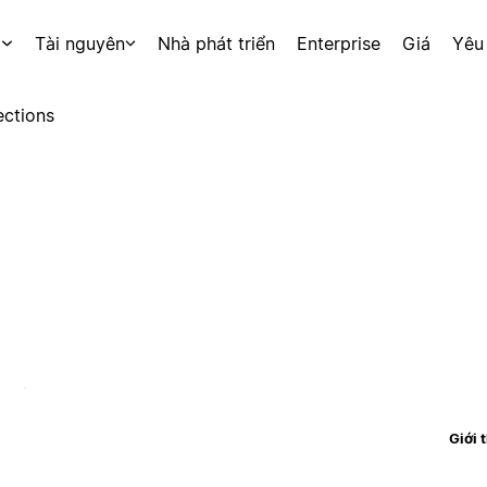
p
Tài nguyên
Nhà phát triển
Enterprise
Giá
Yêu
ctions
Giới 