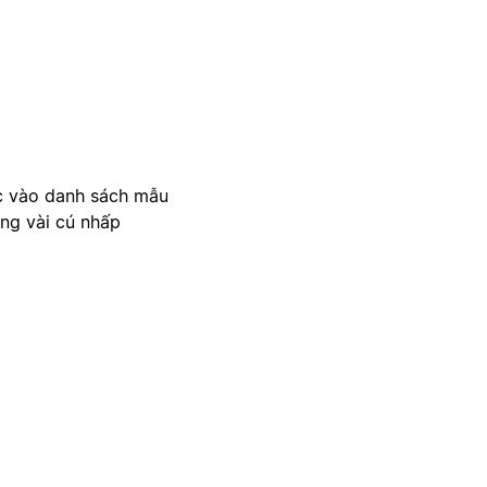
c vào danh sách mẫu
ong vài cú nhấp