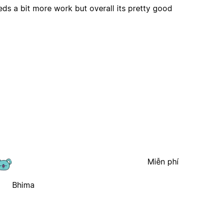
eds a bit more work but overall its pretty good
Miễn phí
Bhima