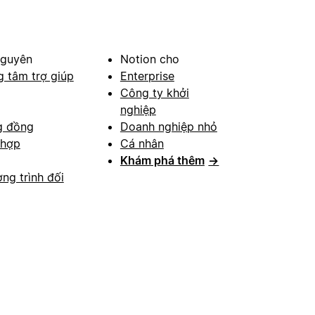
nguyên
Notion cho
g tâm trợ giúp
Enterprise
Công ty khởi
nghiệp
g đồng
Doanh nghiệp nhỏ
 hợp
Cá nhân
Khám phá thêm
→
ng trình đối