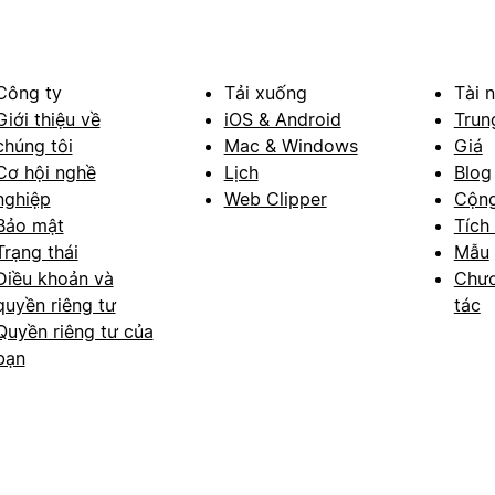
Công ty
Tải xuống
Tài 
Giới thiệu về
iOS & Android
Trun
chúng tôi
Mac & Windows
Giá
Cơ hội nghề
Lịch
Blog
nghiệp
Web Clipper
Cộn
Bảo mật
Tích
Trạng thái
Mẫu
Điều khoản và
Chươ
quyền riêng tư
tác
Quyền riêng tư của
bạn