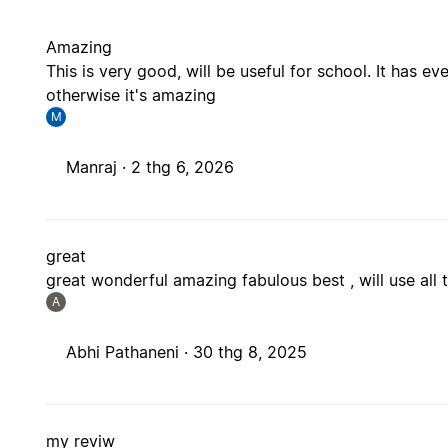
Amazing
This is very good, will be useful for school. It has ever
otherwise it's amazing
M
Manraj ·
2 thg 6, 2026
great
great wonderful amazing fabulous best , will use all 
A
Abhi Pathaneni ·
30 thg 8, 2025
my reviw