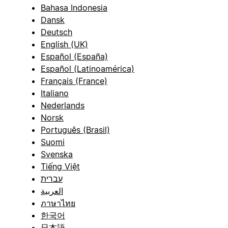
Bahasa Indonesia
Dansk
Deutsch
English (UK)
Español (España)
Español (Latinoamérica)
Français (France)
Italiano
Nederlands
Norsk
Português (Brasil)
Suomi
Svenska
Tiếng Việt
עברית
العربية
ภาษาไทย
한국어
日本語