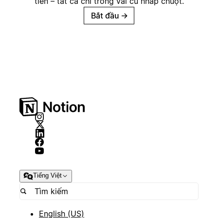
tiền – tất cả chỉ trong vài cú nhấp chuột.
Bắt đầu
→
Tiếng Việt
English (US)