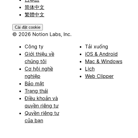
简体中文
繁體中文
Cài đặt cookie
© 2026 Notion Labs, Inc.
Công ty
Tải xuống
Giới thiệu về
iOS & Android
chúng tôi
Mac & Windows
Cơ hội nghề
Lịch
nghiệp
Web Clipper
Bảo mật
Trạng thái
Điều khoản và
quyền riêng tư
Quyền riêng tư
của bạn