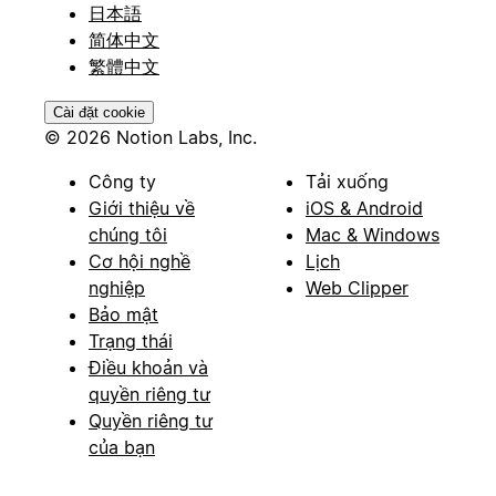
日本語
简体中文
繁體中文
Cài đặt cookie
© 2026 Notion Labs, Inc.
Công ty
Tải xuống
Giới thiệu về
iOS & Android
chúng tôi
Mac & Windows
Cơ hội nghề
Lịch
nghiệp
Web Clipper
Bảo mật
Trạng thái
Điều khoản và
quyền riêng tư
Quyền riêng tư
của bạn