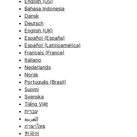
English (US)
Bahasa Indonesia
Dansk
Deutsch
English (UK)
Español (España)
Español (Latinoamérica)
Français (France)
Italiano
Nederlands
Norsk
Português (Brasil)
Suomi
Svenska
Tiếng Việt
עברית
العربية
ภาษาไทย
한국어