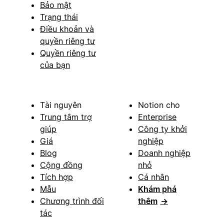
Bảo mật
Trạng thái
Điều khoản và
quyền riêng tư
Quyền riêng tư
của bạn
Tài nguyên
Notion cho
Trung tâm trợ
Enterprise
giúp
Công ty khởi
Giá
nghiệp
Blog
Doanh nghiệp
Cộng đồng
nhỏ
Tích hợp
Cá nhân
Mẫu
Khám phá
Chương trình đối
thêm
→
tác