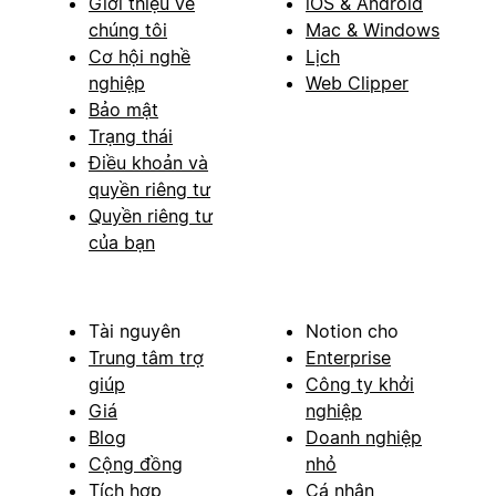
Giới thiệu về
iOS & Android
chúng tôi
Mac & Windows
Cơ hội nghề
Lịch
nghiệp
Web Clipper
Bảo mật
Trạng thái
Điều khoản và
quyền riêng tư
Quyền riêng tư
của bạn
Tài nguyên
Notion cho
Trung tâm trợ
Enterprise
giúp
Công ty khởi
Giá
nghiệp
Blog
Doanh nghiệp
Cộng đồng
nhỏ
Tích hợp
Cá nhân